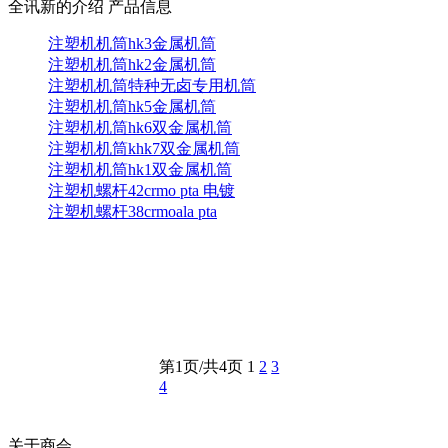
全讯新的介绍
产品信息
注塑机机筒hk3金属机筒
注塑机机筒hk2金属机筒
注塑机机筒特种无卤专用机筒
注塑机机筒hk5金属机筒
注塑机机筒hk6双金属机筒
注塑机机筒khk7双金属机筒
注塑机机筒hk1双金属机筒
注塑机螺杆42crmo pta 电镀
注塑机螺杆38crmoala pta
第1页/共4页
1
2
3
4
关于商会