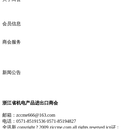
商会简介
商会章程
入会须知
会员信息
会员企业
产品分类
商会服务
企业动态
展会动态
商会动态
政策法规
新闻公告
全讯新的公告
本省新闻
行业动态
浙江省机电产品进出口商会
邮箱：
zccme666@163.com
电话：0571-85191536 0571-85194827
全讯新 copyright ? 2009 zjccme.com all rights reserved icp证 :