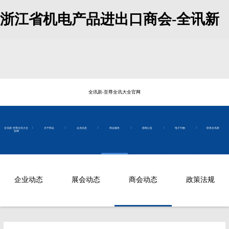
浙江省机电产品进出口商会-全讯新
全讯新-至尊全讯大全官网
|
|
|
|
|
|
全讯新-至尊全讯大全
关于商会
会员信息
商会服务
新闻公告
电子刊物
联系全讯新
官网
企业动态
展会动态
商会动态
政策法规