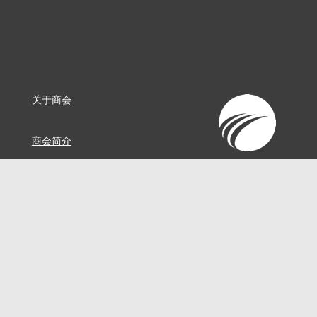
关于商会
商会简介
商会章程
浙江省机电
入会须知
产品进出口
商会
会员信息
邮箱：
zccme666@163.com
电话：0571-
会员企业
85191536
0571-
产品分类
85194827
商会服务