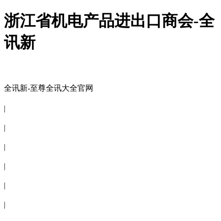
浙江省机电产品进出口商会-全
讯新
全讯新-至尊全讯大全官网
全讯新-至尊全讯大全官网
|
关于商会
|
会员信息
|
商会服务
|
新闻公告
|
电子刊物
|
联系全讯新