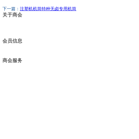
下一篇：
注塑机机筒特种无卤专用机筒
关于商会
商会简介
商会章程
入会须知
会员信息
会员企业
产品分类
商会服务
企业动态
展会动态
商会动态
政策法规
新闻公告
全讯新的公告
本省新闻
行业动态
浙江省机电产品进出口商会
邮箱：
zccme666@163.com