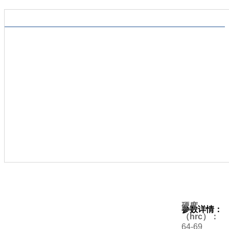
硬度
参数详情：
（hrc）：
64-69