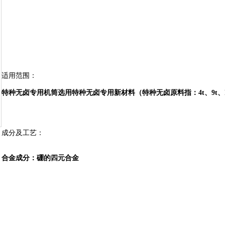
适用范围：
特种无卤专用机筒选用特种无卤专用新材料（特种无卤原料指：4t、9t、
成分及工艺：
合金成分
：
硼的四元合金