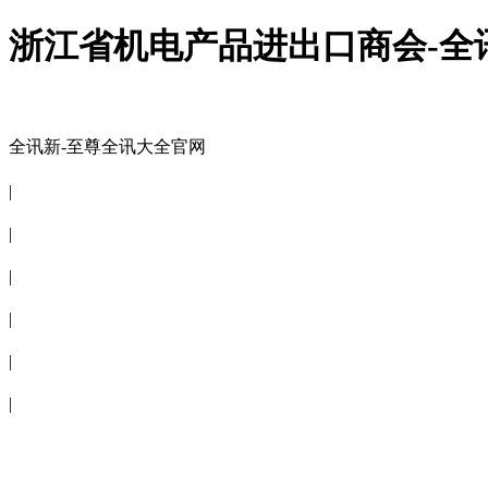
浙江省机电产品进出口商会-全
全讯新-至尊全讯大全官网
全讯新-至尊全讯大全官网
|
关于商会
|
会员信息
|
商会服务
|
新闻公告
|
电子刊物
|
联系全讯新