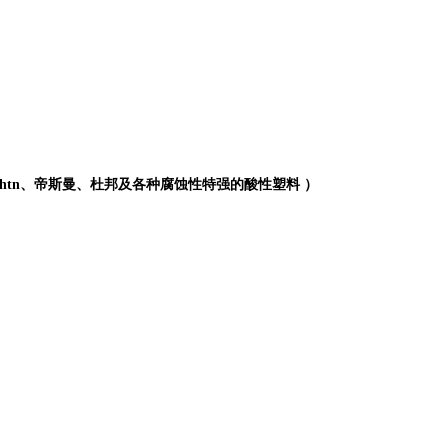
htn、帝斯曼、杜邦及各种腐蚀性特强的酸性塑料 ）