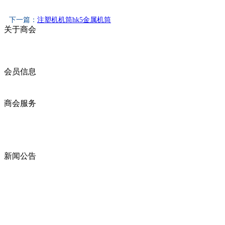
下一篇：
注塑机机筒hk5金属机筒
关于商会
商会简介
商会章程
入会须知
会员信息
会员企业
产品分类
商会服务
企业动态
展会动态
商会动态
政策法规
新闻公告
全讯新的公告
本省新闻
行业动态
浙江省机电产品进出口商会