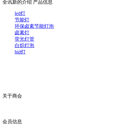
全讯新的介绍
产品信息
led灯
节能灯
环保卤素节能灯泡
卤素灯
荧光灯管
白炽灯泡
hid灯
关于商会
商会简介
商会章程
入会须知
会员信息
会员企业
产品分类