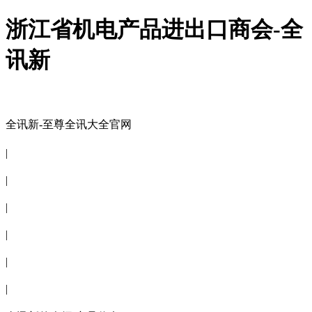
浙江省机电产品进出口商会-全
讯新
全讯新-至尊全讯大全官网
全讯新-至尊全讯大全官网
|
关于商会
|
会员信息
|
商会服务
|
新闻公告
|
电子刊物
|
联系全讯新