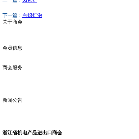
上一篇：
卤素灯
下一篇：
白炽灯泡
关于商会
商会简介
商会章程
入会须知
会员信息
会员企业
产品分类
商会服务
企业动态
展会动态
商会动态
政策法规
新闻公告
全讯新的公告
本省新闻
行业动态
浙江省机电产品进出口商会