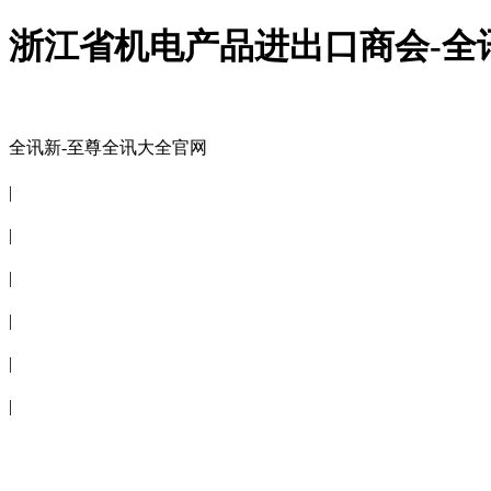
浙江省机电产品进出口商会-全
全讯新-至尊全讯大全官网
全讯新-至尊全讯大全官网
|
关于商会
|
会员信息
|
商会服务
|
新闻公告
|
电子刊物
|
联系全讯新