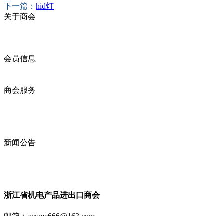
下一篇：
hid灯
关于商会
商会简介
商会章程
入会须知
会员信息
会员企业
产品分类
商会服务
企业动态
展会动态
商会动态
政策法规
新闻公告
全讯新的公告
本省新闻
行业动态
浙江省机电产品进出口商会
邮箱：
zccme666@163.com