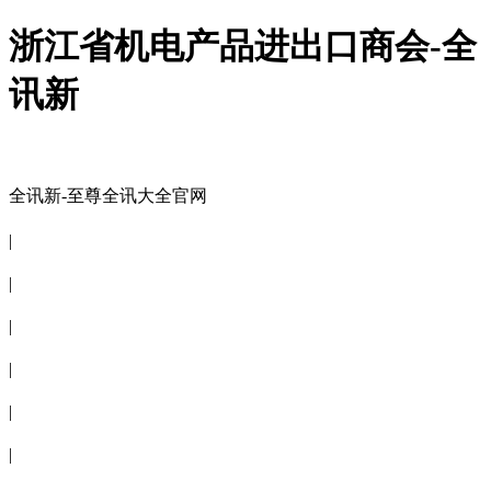
浙江省机电产品进出口商会-全
讯新
全讯新-至尊全讯大全官网
全讯新-至尊全讯大全官网
|
关于商会
|
会员信息
|
商会服务
|
新闻公告
|
电子刊物
|
联系全讯新