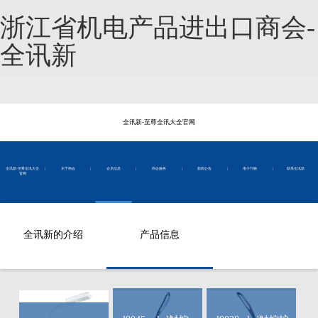
浙江省机电产品进出口商会-
全讯新
全讯新-至尊全讯大全官网
全讯新-至尊全讯大全
|
关于商会
|
会员信息
|
商会服务
|
新闻公告
|
电子刊物
|
联系全讯新
官网
全讯新的介绍
产品信息