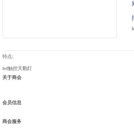
特点:
led触控天鹅灯
关于商会
商会简介
商会章程
入会须知
会员信息
会员企业
产品分类
商会服务
企业动态
展会动态