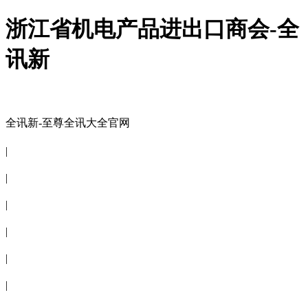
浙江省机电产品进出口商会-全
讯新
全讯新-至尊全讯大全官网
全讯新-至尊全讯大全官网
|
关于商会
|
会员信息
|
商会服务
|
新闻公告
|
电子刊物
|
联系全讯新