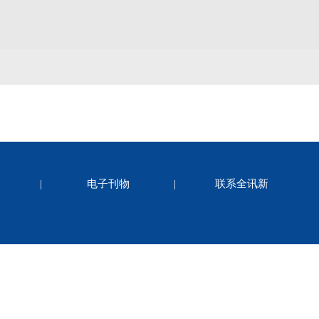
|
电子刊物
|
联系全讯新