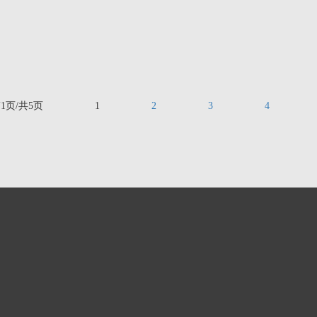
1页/共5页
1
2
3
4