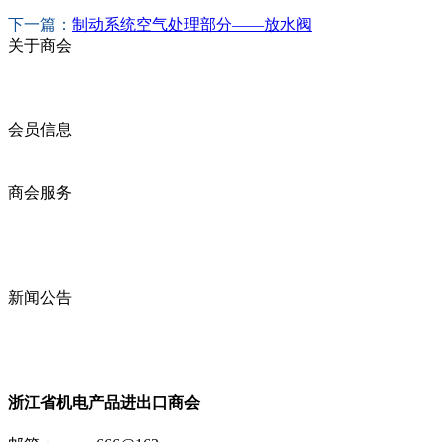
下一篇：
制动系统空气处理部分——放水阀
关于商会
商会简介
商会章程
入会须知
会员信息
会员企业
产品分类
商会服务
企业动态
展会动态
商会动态
政策法规
新闻公告
全讯新的公告
本省新闻
行业动态
浙江省机电产品进出口商会
邮箱：
zccme666@163.com