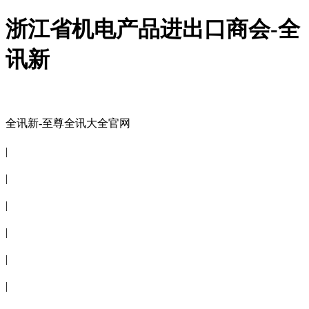
浙江省机电产品进出口商会-全
讯新
全讯新-至尊全讯大全官网
全讯新-至尊全讯大全官网
|
关于商会
|
会员信息
|
商会服务
|
新闻公告
|
电子刊物
|
联系全讯新