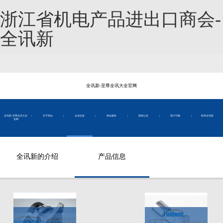
浙江省机电产品进出口商会-
全讯新
全讯新-至尊全讯大全官网
全讯新-至尊全讯大全
|
关于商会
|
会员信息
|
商会服务
|
新闻公告
|
电子刊物
|
联系全讯新
官网
全讯新的介绍
产品信息