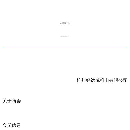
发电机组
2021-03-22 10:28:34
杭州好达威机电有限公司
关于商会
商会简介
商会章程
入会须知
会员信息