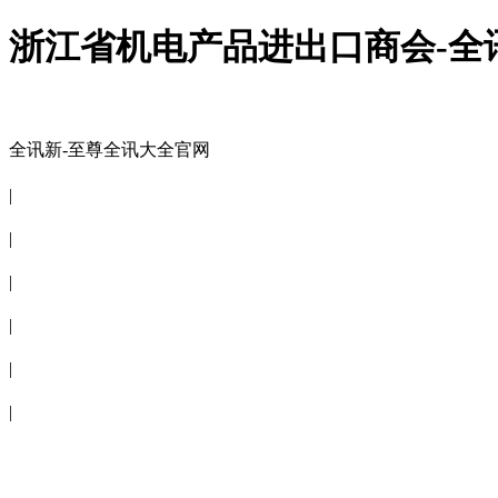
浙江省机电产品进出口商会-全
全讯新-至尊全讯大全官网
全讯新-至尊全讯大全官网
|
关于商会
|
会员信息
|
商会服务
|
新闻公告
|
电子刊物
|
联系全讯新