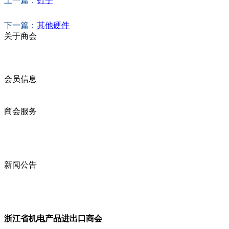
上一篇：
钉子
下一篇：
其他硬件
关于商会
商会简介
商会章程
入会须知
会员信息
会员企业
产品分类
商会服务
企业动态
展会动态
商会动态
政策法规
新闻公告
全讯新的公告
本省新闻
行业动态
浙江省机电产品进出口商会