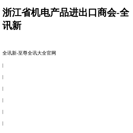
浙江省机电产品进出口商会-全
讯新
全讯新-至尊全讯大全官网
全讯新-至尊全讯大全官网
|
关于商会
|
会员信息
|
商会服务
|
新闻公告
|
电子刊物
|
联系全讯新