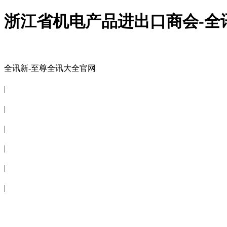
浙江省机电产品进出口商会-全
全讯新-至尊全讯大全官网
全讯新-至尊全讯大全官网
|
关于商会
|
会员信息
|
商会服务
|
新闻公告
|
电子刊物
|
联系全讯新