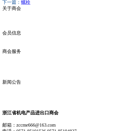
下一篇：
螺栓
关于商会
商会简介
商会章程
入会须知
会员信息
会员企业
产品分类
商会服务
企业动态
展会动态
商会动态
政策法规
新闻公告
全讯新的公告
本省新闻
行业动态
浙江省机电产品进出口商会
邮箱：
zccme666@163.com