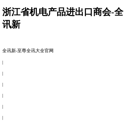
浙江省机电产品进出口商会-全
讯新
全讯新-至尊全讯大全官网
全讯新-至尊全讯大全官网
|
关于商会
|
会员信息
|
商会服务
|
新闻公告
|
电子刊物
|
联系全讯新