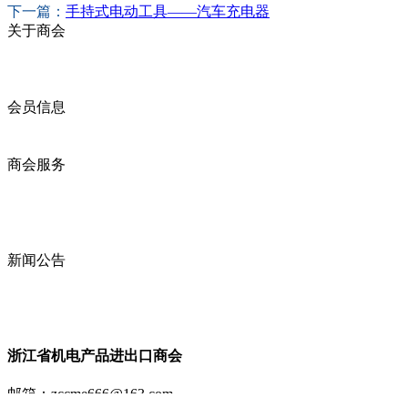
下一篇：
手持式电动工具——汽车充电器
关于商会
商会简介
商会章程
入会须知
会员信息
会员企业
产品分类
商会服务
企业动态
展会动态
商会动态
政策法规
新闻公告
全讯新的公告
本省新闻
行业动态
浙江省机电产品进出口商会
邮箱：
zccme666@163.com