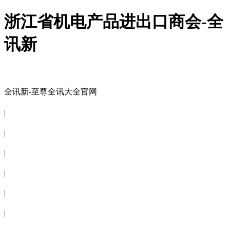
浙江省机电产品进出口商会-全
讯新
全讯新-至尊全讯大全官网
全讯新-至尊全讯大全官网
|
关于商会
|
会员信息
|
商会服务
|
新闻公告
|
电子刊物
|
联系全讯新