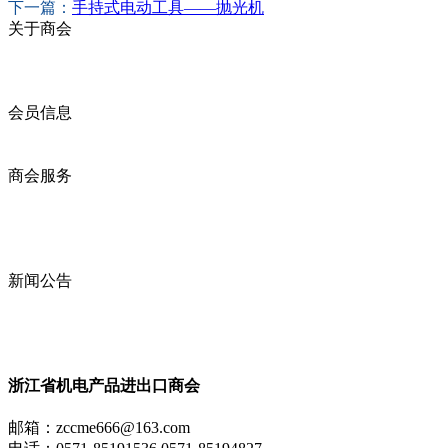
下一篇：
手持式电动工具——抛光机
关于商会
商会简介
商会章程
入会须知
会员信息
会员企业
产品分类
商会服务
企业动态
展会动态
商会动态
政策法规
新闻公告
全讯新的公告
本省新闻
行业动态
浙江省机电产品进出口商会
邮箱：
zccme666@163.com