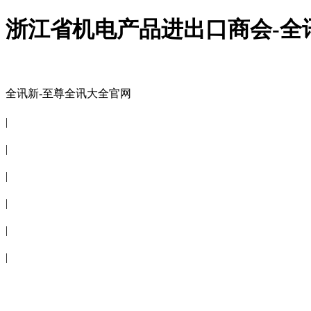
浙江省机电产品进出口商会-全
全讯新-至尊全讯大全官网
全讯新-至尊全讯大全官网
|
关于商会
|
会员信息
|
商会服务
|
新闻公告
|
电子刊物
|
联系全讯新