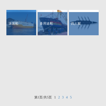
滚装船
多用途船
四人艇
第1页/共5页
1
2
3
4
5