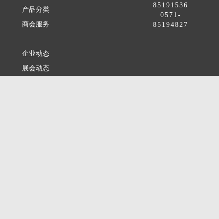
85191536
产品分类
0571-
商会服务
85194827
企业动态
展会动态
商会动态
政策法规
新闻公告
全讯新的公告
本省新闻
行业动态