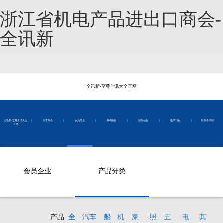
浙江省机电产品进出口商会-
全讯新
全讯新-至尊全讯大全官网
全讯新-至尊全讯大全
|
关于商会
|
会员信息
|
商会服务
|
新闻公告
|
电子刊物
|
联系全讯新
官网
会员企业
产品分类
产品
全
汽车
船
机
家
照
五
电
其