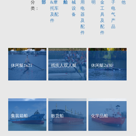
分
部
&摩
舶
械
用
明
金
子
他
类：
托车
设
电
工
电
及配
备
器
具
气
件
及
及
产
配
配
品
件
件
休闲艇1x21
残疾人双人艇
休闲艇2x30
集装箱船
散货船
化学品船