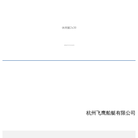
休闲艇2x30
2020-07-29 10:34:59
杭州飞鹰船艇有限公司