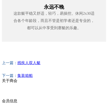
永远不晚
这款艇平稳又舒适，轻巧，易操控。休闲2x30适
合各个年龄段，而且不管是初学者还是专业的，
都可以从中享受到赛艇的乐趣。
上一篇：
残疾人双人艇
下一篇：
集装箱船
关于商会
商会简介
商会章程
入会须知
会员信息
会员企业