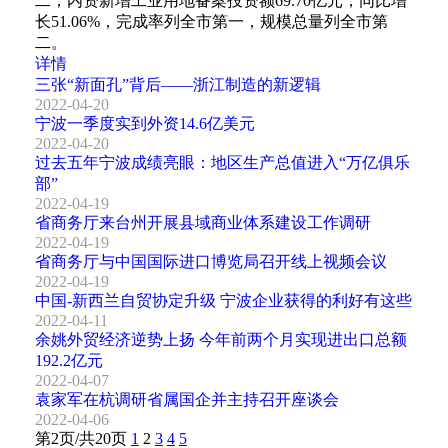
二；内资新增工业用地备案投资额69.70亿元，同比增
长51.06%，完成率列全市第一，规模总量列全市第
二。
详情
三张“新面孔”背后——浙江制造的新逻辑
2022-04-20
宁波一季度实到外资14.6亿美元
2022-04-20
过去五年宁波成绩亮眼：地区生产总值进入“万亿俱乐
部”
2022-04-19
省商务厅来台州开展县域商业体系建设工作调研
2022-04-19
省商务厅与中国国际进口博览局召开线上视频会议
2022-04-19
中国-新西兰自贸协定升级 宁波企业获得的利好有这些
2022-04-11
余姚外贸经济逆势上扬 今年前两个月实现进出口总额
192.2亿元
2022-04-07
袁家军在杭调研省属国企并主持召开座谈会
2022-04-06
第2页/共20页
1
2
3
4
5