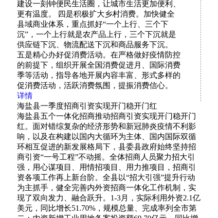
建设一刻钟便民生活圈，让城市生活更加便利、
更有温度。 四是积极扩大乡村消费。加快健全
县域商业体系，重点抓好“一个上行、三个下
沉”，一个上行就是农产品上行，三个下沉就是
供应链下沉、物流配送下沉和商品服务下沉。
五是精心办好促消费活动。在严格做好疫情防控
的前提下，组织开展全国消费促进月、国际消费
季等活动，指导各地开展内容丰富、形式多样的
促消费活动，活跃消费氛围，提振消费信心。
详情
海盐县一季度招商引资实现开门稳开门红
海盐县五个一体化招商推动招商引资实现开门稳开门
红。面对错综复杂的经济形势和新冠肺炎疫情不利影
响，以及在构建以国内大循环为主体、国内国际双循
环相互促进的新发展格局下，县委县政府始终坚持招
商引资“一号工程”不动摇。全体招商人员聚力招大引
强，用心谋项目、用情招项目、用力推项目，招商引
资各项工作再上新台阶。全县以“招大引强”提升行动
为主抓手，健全完善内外资招商一体化工作机制，实
现了双向发力、融合跃升。1-3月，实际利用外资2.1亿
美元，同比增长51.70%，规模总量、完成率列全市第