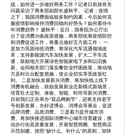
战，如何进一步做好商务工作？记者日前就有关
问题采访了商务部副部长盛秋平。 记者：疫情
之下，我国消费面临较多制约因素，今后如何克
服疫情影响保持消费回稳向好势头？如何看待今
年消费趋势？ 盛秋平：近日，国务院办公厅出
台了促消费20条政策措施，商务部统筹疫情防控
和消费促进工作，将重点做好五方面工作： 一
是加力巩固传统消费。将深化汽车流通领域改
革，支持新能源汽车加快发展，扩大二手车流
通，鼓励地方开展绿色智能家电下乡和以旧换
新。会同相关部门落实餐饮业纾困政策，推动地
方及时出台配套措施，使企业切实享受政策红
利。 二是加快发展新兴消费。将加快线上线下
消费有机融合，鼓励发展新业态新模式新场景，
培育壮大定制、体验、智能、时尚等新兴消费。
目前我们正在举办“双品网购节”，还将支持老字
号创新发展，办好进博会、消博会等展会，促进
品牌消费、品质消费。 三是着力提升城市消
费。将加快推进国际消费中心城市培育建设，推
动步行街高质量发展，开展智慧商圈、智慧商店
示范创建。按照“缺什么、补什么”的原则，加快