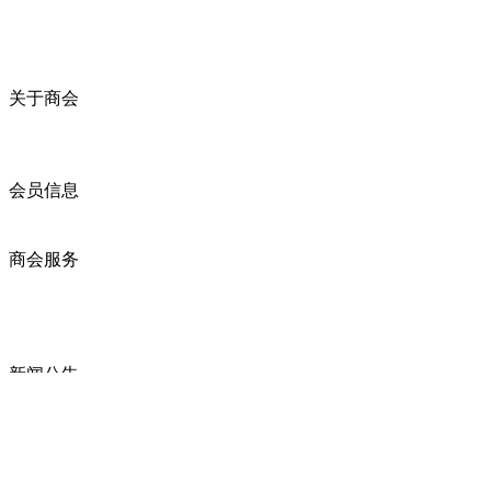
关于商会
商会简介
商会章程
入会须知
会员信息
会员企业
产品分类
商会服务
企业动态
展会动态
商会动态
政策法规
新闻公告
全讯新的公告
本省新闻
行业动态
浙江省机电产品进出口商会