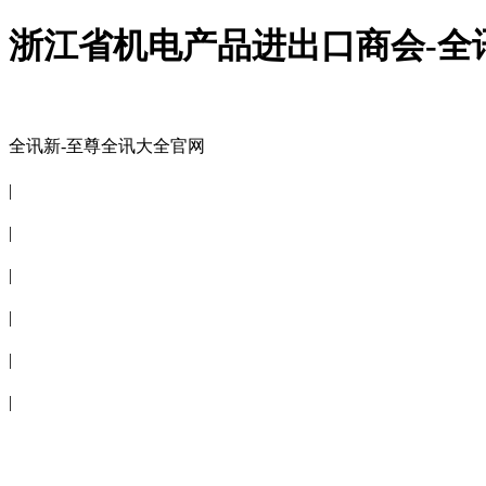
浙江省机电产品进出口商会-全
全讯新-至尊全讯大全官网
全讯新-至尊全讯大全官网
|
关于商会
|
会员信息
|
商会服务
|
新闻公告
|
电子刊物
|
联系全讯新