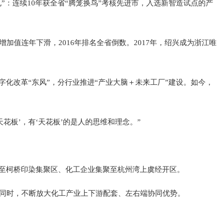
”：连续10年获全省“腾笼换鸟”考核先进市，入选新智造试点的产
加值连年下滑，2016年排名全省倒数。2017年，绍兴成为浙江唯
化改革“东风”，分行业推进“产业大脑＋未来工厂”建设。如今，
花板’，有‘天花板’的是人的思维和理念。”
至柯桥印染集聚区、化工企业集聚至杭州湾上虞经开区。
元。同时，不断放大化工产业上下游配套、左右端协同优势。