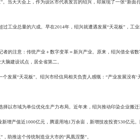
”。当天大会上，作为设区市代表发言的绍兴，却展现了一张“新面孔
工业总量的六成。早在2014年，绍兴就遭遇发展“天花板”，工业增
者的注意：传统产业＋数字变革＝新兴产业。原来，绍兴借全省数字
业大脑建设试点，居全省第二。
个发展“天花板”。绍兴市经信局相关负责人感慨：“产业发展没有‘天
选择以市域为单位优化生产力布局。近年来，绍兴推动印染企业搬迁
产业新增产值近1000亿元，腾退用地1万余亩，新增技改投资530亿
”，助推这个传统制造业大市的“凤凰涅槃”。