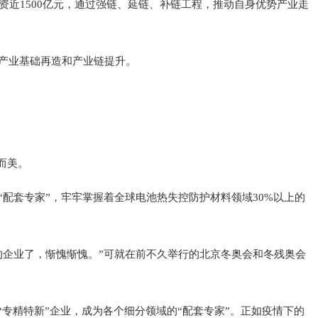
近1500亿元，通过强链、延链、补链工程，推动自身优势产业走
产业基础再造和产业链提升。
而美。
配套专家”，牢牢掌握着全球电池热失控防护材料领域30%以上的
的企业了，惭愧惭愧。”可就在前不久举行的北京冬奥会和冬残奥会
专精特新”企业，成为各个细分领域的“配套专家”。正如疫情下的