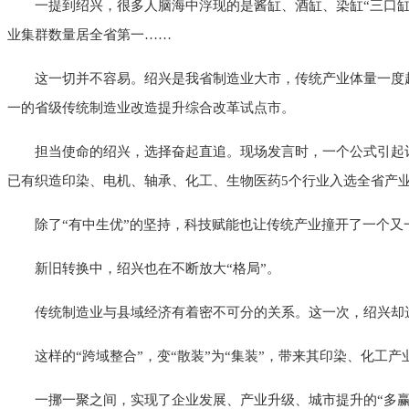
一提到绍兴，很多人脑海中浮现的是酱缸、酒缸、染缸“三口缸
业集群数量居全省第一……
这一切并不容易。绍兴是我省制造业大市，传统产业体量一度超过
一的省级传统制造业改造提升综合改革试点市。
担当使命的绍兴，选择奋起直追。现场发言时，一个公式引起记
已有织造印染、电机、轴承、化工、生物医药5个行业入选全省产
除了“有中生优”的坚持，科技赋能也让传统产业撞开了一个又一
新旧转换中，绍兴也在不断放大“格局”。
传统制造业与县域经济有着密不可分的关系。这一次，绍兴却
这样的“跨域整合”，变“散装”为“集装”，带来其印染、化工
一挪一聚之间，实现了企业发展、产业升级、城市提升的“多赢