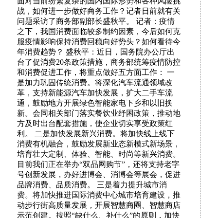
面对当前纷繁复杂的国内国际形势和各种风险挑
战，如何进一步做好商务工作？记者日前就有关
问题采访了商务部副部长盛秋平。 记者：疫情
之下，我国消费面临较多制约因素，今后如何克
服疫情影响保持消费回稳向好势头？如何看待今
年消费趋势？ 盛秋平：近日，国务院办公厅出
台了促消费20条政策措施，商务部统筹疫情防控
和消费促进工作，将重点做好五方面工作： 一
是加力巩固传统消费。将深化汽车流通领域改
革，支持新能源汽车加快发展，扩大二手车流
通，鼓励地方开展绿色智能家电下乡和以旧换
新。会同相关部门落实餐饮业纾困政策，推动地
方及时出台配套措施，使企业切实享受政策红
利。 二是加快发展新兴消费。将加快线上线下
消费有机融合，鼓励发展新业态新模式新场景，
培育壮大定制、体验、智能、时尚等新兴消费。
目前我们正在举办“双品网购节”，还将支持老字
号创新发展，办好进博会、消博会等展会，促进
品牌消费、品质消费。 三是着力提升城市消
费。将加快推进国际消费中心城市培育建设，推
动步行街高质量发展，开展智慧商圈、智慧商店
示范创建。按照“缺什么、补什么”的原则，加快