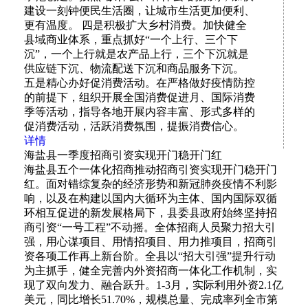
建设一刻钟便民生活圈，让城市生活更加便利、
更有温度。 四是积极扩大乡村消费。加快健全
县域商业体系，重点抓好“一个上行、三个下
沉”，一个上行就是农产品上行，三个下沉就是
供应链下沉、物流配送下沉和商品服务下沉。
五是精心办好促消费活动。在严格做好疫情防控
的前提下，组织开展全国消费促进月、国际消费
季等活动，指导各地开展内容丰富、形式多样的
促消费活动，活跃消费氛围，提振消费信心。
详情
海盐县一季度招商引资实现开门稳开门红
海盐县五个一体化招商推动招商引资实现开门稳开门
红。面对错综复杂的经济形势和新冠肺炎疫情不利影
响，以及在构建以国内大循环为主体、国内国际双循
环相互促进的新发展格局下，县委县政府始终坚持招
商引资“一号工程”不动摇。全体招商人员聚力招大引
强，用心谋项目、用情招项目、用力推项目，招商引
资各项工作再上新台阶。全县以“招大引强”提升行动
为主抓手，健全完善内外资招商一体化工作机制，实
现了双向发力、融合跃升。1-3月，实际利用外资2.1亿
美元，同比增长51.70%，规模总量、完成率列全市第