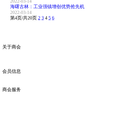
2022-03-14
海曙古林：工业强镇增创优势抢先机
2022-03-14
第4页/共20页
2
3
4
5
6
关于商会
商会简介
商会章程
入会须知
会员信息
会员企业
产品分类
商会服务
企业动态
展会动态
商会动态
政策法规
新闻公告
全讯新的公告