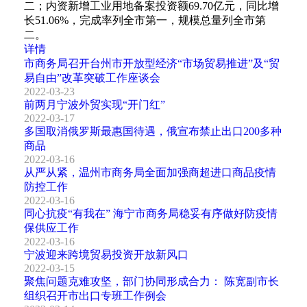
二；内资新增工业用地备案投资额69.70亿元，同比增
长51.06%，完成率列全市第一，规模总量列全市第
二。
详情
市商务局召开台州市开放型经济“市场贸易推进”及“贸
易自由”改革突破工作座谈会
2022-03-23
前两月宁波外贸实现“开门红”
2022-03-17
多国取消俄罗斯最惠国待遇，俄宣布禁止出口200多种
商品
2022-03-16
从严从紧，温州市商务局全面加强商超进口商品疫情
防控工作
2022-03-16
同心抗疫“有我在” 海宁市商务局稳妥有序做好防疫情
保供应工作
2022-03-16
宁波迎来跨境贸易投资开放新风口
2022-03-15
聚焦问题克难攻坚，部门协同形成合力： 陈宽副市长
组织召开市出口专班工作例会