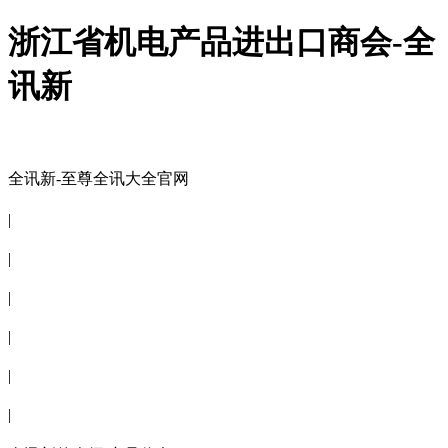
浙江省机电产品进出口商会-全
讯新
全讯新-至尊全讯大全官网
全讯新-至尊全讯大全官网
|
关于商会
|
会员信息
|
商会服务
|
新闻公告
|
电子刊物
|
联系全讯新