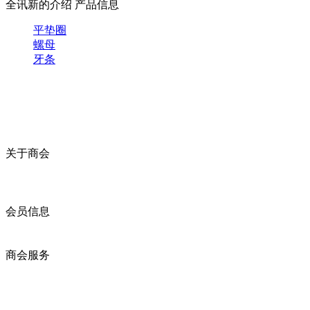
全讯新的介绍
产品信息
平垫圈
螺母
牙条
关于商会
商会简介
商会章程
入会须知
会员信息
会员企业
产品分类
商会服务
企业动态
展会动态
商会动态