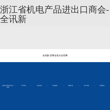
浙江省机电产品进出口商会-
全讯新
全讯新-至尊全讯大全官网
全讯新-至尊全讯大全
|
关于商会
|
会员信息
|
商会服务
|
新闻公告
|
电子刊物
|
联系我们
官网