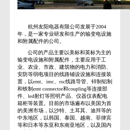
杭州友阳电器有限公司发展于2004
年，是一家专业研发和生产的输变电设施
和附属配件的公司。
公司的产品主要以美标和英标为主的
输变电设施和附属配件，主要应用于工
业、农业、市政、建筑物的电力和消防、
安防等弱电项目的线路铺设设施和连接装
置，以emt、imc、rsc线路导管、锌制铝制
和铁制emt connector和coupling等连接部
件、led射灯等照明产品、仪器仪表配电
箱柜等装置。目前的市场遍布以美国为首
的美洲市场，以沙特、土耳其、迪拜等的
中东地区，以韩国、泰国、越南、菲律宾
等和日本等东亚和东南亚地区，以及国内