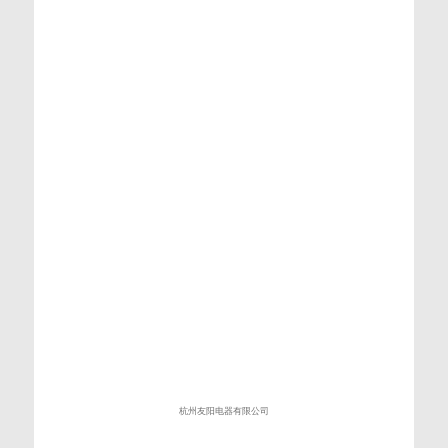
杭州友阳电器有限公司