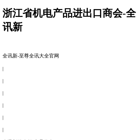
浙江省机电产品进出口商会-全
讯新
全讯新-至尊全讯大全官网
全讯新-至尊全讯大全官网
|
关于商会
|
会员信息
|
商会服务
|
新闻公告
|
电子刊物
|
联系全讯新