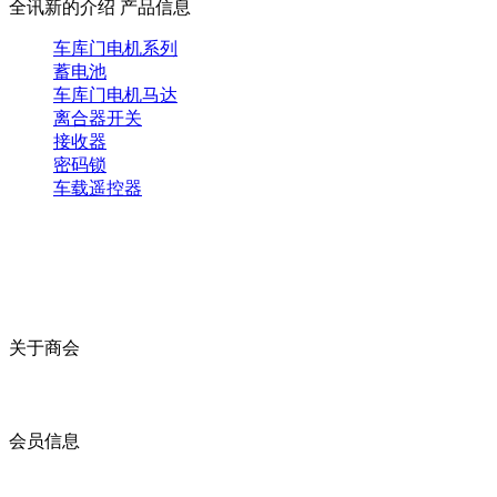
全讯新的介绍
产品信息
车库门电机系列
蓄电池
车库门电机马达
离合器开关
接收器
密码锁
车载遥控器
关于商会
商会简介
商会章程
入会须知
会员信息
会员企业
产品分类