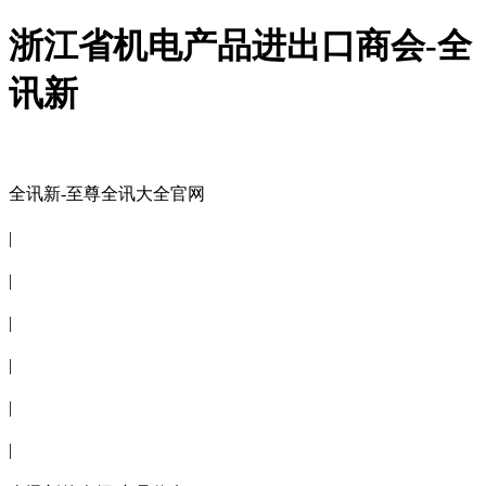
浙江省机电产品进出口商会-全
讯新
全讯新-至尊全讯大全官网
全讯新-至尊全讯大全官网
|
关于商会
|
会员信息
|
商会服务
|
新闻公告
|
电子刊物
|
联系全讯新