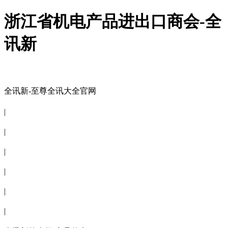
浙江省机电产品进出口商会-全
讯新
全讯新-至尊全讯大全官网
全讯新-至尊全讯大全官网
|
关于商会
|
会员信息
|
商会服务
|
新闻公告
|
电子刊物
|
联系全讯新