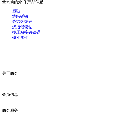
全讯新的介绍
产品信息
塑磁
烧结钐钴
烧结钕铁硼
烧结铝镍钴
模压粘接钕铁硼
磁性器件
关于商会
商会简介
商会章程
入会须知
会员信息
会员企业
产品分类
商会服务