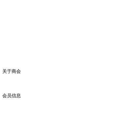
关于商会
商会简介
商会章程
入会须知
会员信息
会员企业
产品分类
商会服务
企业动态
展会动态