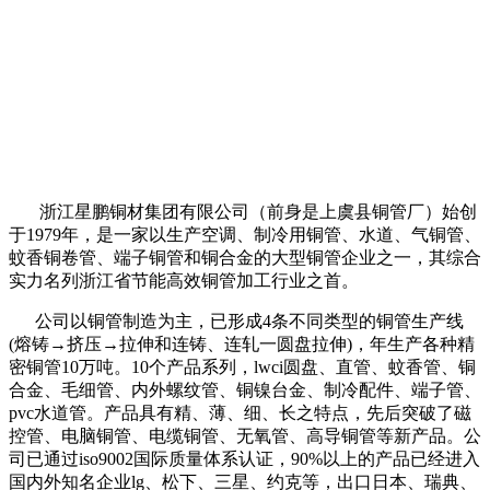
浙江星鹏铜材集团有限公司（前身是上虞县铜管厂）始创
于1979年，是一家以生产空调、制冷用铜管、水道、气铜管、
蚊香铜卷管、端子铜管和铜合金的大型铜管企业之一，其综合
实力名列浙江省节能高效铜管加工行业之首。
公司以铜管制造为主，已形成4条不同类型的铜管生产线
(熔铸→挤压→拉伸和连铸、连轧一圆盘拉伸)，年生产各种精
密铜管10万吨。10个产品系列，lwci圆盘、直管、蚊香管、铜
合金、毛细管、内外螺纹管、铜镍台金、制冷配件、端子管、
pvc水道管。产品具有精、薄、细、长之特点，先后突破了磁
控管、电脑铜管、电缆铜管、无氧管、高导铜管等新产品。公
司已通过iso9002国际质量体系认证，90%以上的产品已经进入
国内外知名企业lg、松下、三星、约克等，出口日本、瑞典、