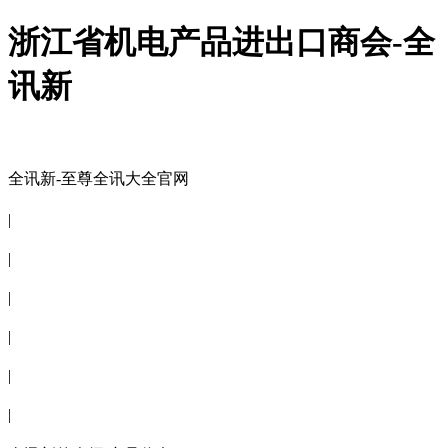
浙江省机电产品进出口商会-全
讯新
全讯新-至尊全讯大全官网
全讯新-至尊全讯大全官网
|
关于商会
|
会员信息
|
商会服务
|
新闻公告
|
电子刊物
|
联系全讯新