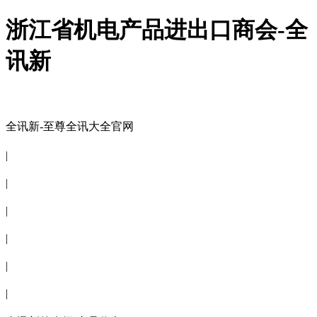
浙江省机电产品进出口商会-全
讯新
全讯新-至尊全讯大全官网
全讯新-至尊全讯大全官网
|
关于商会
|
会员信息
|
商会服务
|
新闻公告
|
电子刊物
|
联系全讯新