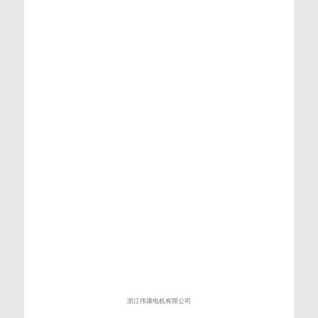
浙江伟康电机有限公司