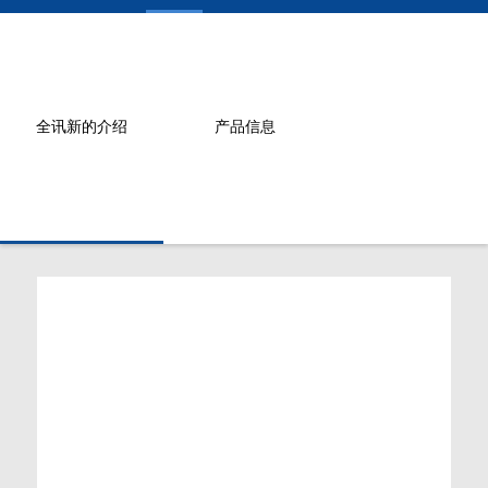
全讯新的介绍
产品信息