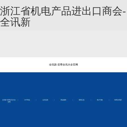
浙江省机电产品进出口商会-
全讯新
全讯新-至尊全讯大全官网
全讯新-至尊全讯大全
|
关于商会
|
会员信息
|
商会服务
|
新闻公告
|
电子刊物
|
联系全讯新
官网