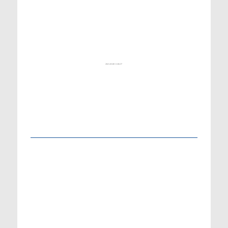
2021-03-08 11:06:37