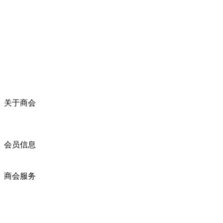
关于商会
商会简介
商会章程
入会须知
会员信息
会员企业
产品分类
商会服务
企业动态
展会动态
商会动态
政策法规