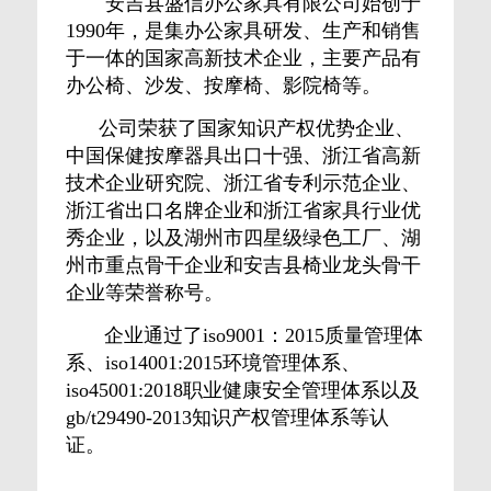
安吉县盛信办公家具有限公司始创于
1990年，是集办公家具研发、生产和销售
于一体的国家高新技术企业，主要产品有
办公椅、沙发、按摩椅、影院椅等。
公司荣获了国家知识产权优势企业、
中国保健按摩器具出口十强、浙江省高新
技术企业研究院、浙江省专利示范企业、
浙江省出口名牌企业和浙江省家具行业优
秀企业，以及湖州市四星级绿色工厂、湖
州市重点骨干企业和安吉县椅业龙头骨干
企业等荣誉称号。
企业通过了iso9001：2015质量管理体
系、iso14001:2015环境管理体系、
iso45001:2018职业健康安全管理体系以及
gb/t29490-2013知识产权管理体系等认
证。