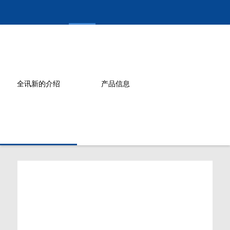
全讯新的介绍
产品信息