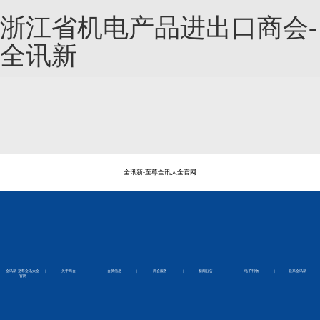
浙江省机电产品进出口商会-
全讯新
全讯新-至尊全讯大全官网
全讯新-至尊全讯大全
|
关于商会
|
会员信息
|
商会服务
|
新闻公告
|
电子刊物
|
联系全讯新
官网