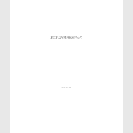
浙江骐远智能科技有限公司
2021-03-08 14:48:40