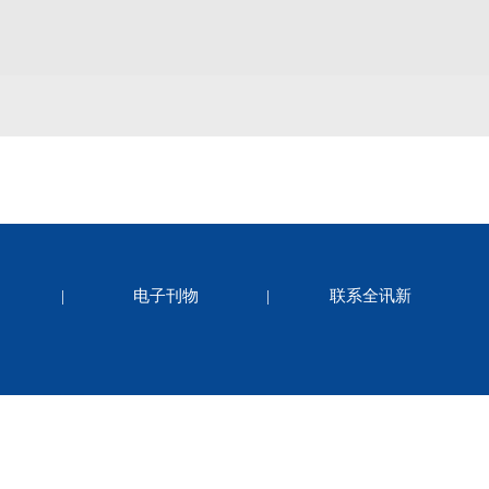
|
电子刊物
|
联系全讯新