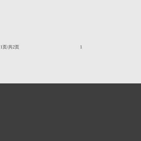
1页/共2页
1