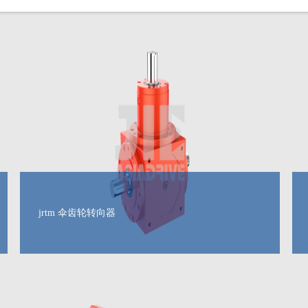
jrtm 伞齿轮转向器