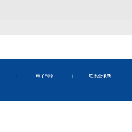
|
电子刊物
|
联系全讯新