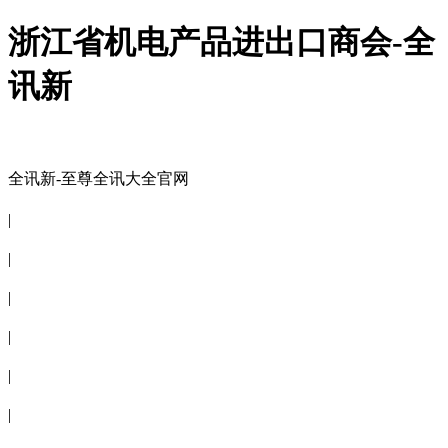
浙江省机电产品进出口商会-全
讯新
全讯新-至尊全讯大全官网
全讯新-至尊全讯大全官网
|
关于商会
|
会员信息
|
商会服务
|
新闻公告
|
电子刊物
|
联系全讯新