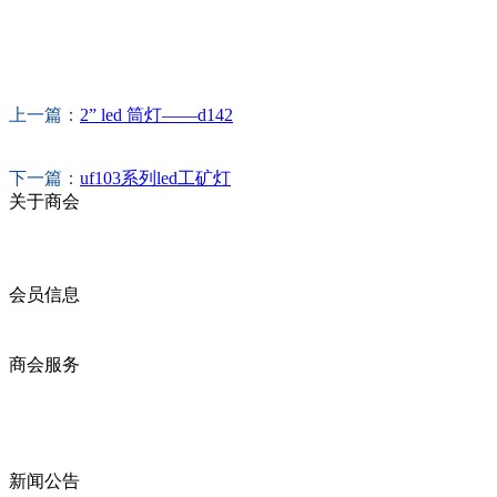
上一篇：
2” led 筒灯——d142
下一篇：
uf103系列led工矿灯
关于商会
商会简介
商会章程
入会须知
会员信息
会员企业
产品分类
商会服务
企业动态
展会动态
商会动态
政策法规
新闻公告