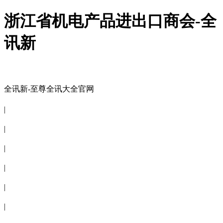
浙江省机电产品进出口商会-全
讯新
全讯新-至尊全讯大全官网
全讯新-至尊全讯大全官网
|
关于商会
|
会员信息
|
商会服务
|
新闻公告
|
电子刊物
|
联系全讯新