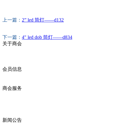
上一篇：
2” led 筒灯——d132
下一篇：
4" led dob 筒灯——d834
关于商会
商会简介
商会章程
入会须知
会员信息
会员企业
产品分类
商会服务
企业动态
展会动态
商会动态
政策法规
新闻公告
全讯新的公告
本省新闻