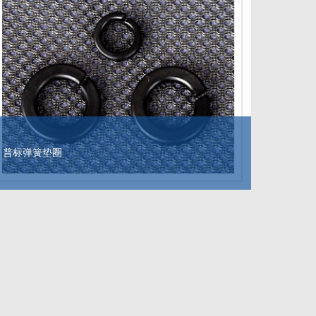
普标弹簧垫圈