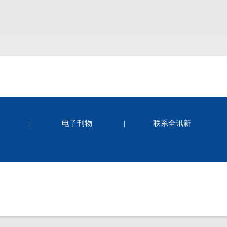
|
电子刊物
|
联系全讯新