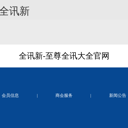
-全讯新
全讯新-至尊全讯大全官网
会员信息
|
商会服务
|
新闻公告