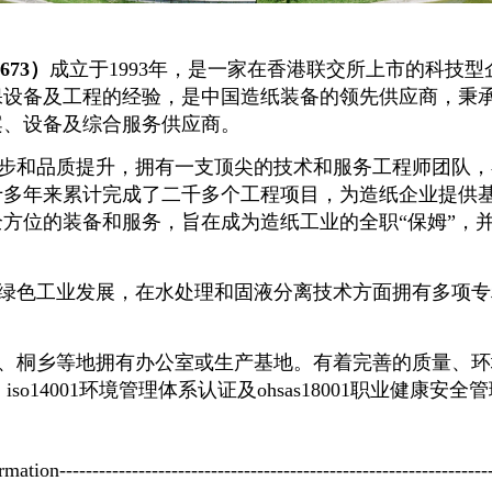
1673）
成立于1993年，是一家在香港联交所上市的科技
设备及工程的经验，是中国造纸装备的领先供应商，秉承
案、设备及综合服务供应商。
和品质提升，拥有一支顶尖的技术和服务工程师团队，
十多年来累计完成了二千多个工程项目，为造纸企业提供
方位的装备和服务，旨在成为造纸工业的全职“保姆”，
色工业发展，在水处理和固液分离技术方面拥有多项专
。
桐乡等地拥有办公室或生产基地。有着完善的质量、环
iso14001环境管理体系认证及ohsas18001职业健康安
ation-------------------------------------------------------------------