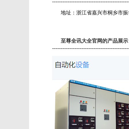
--------------------------------------------
地址：浙江省嘉兴市桐乡市振华
网
至尊全讯大全官网的产品展示
--------------------------------------------