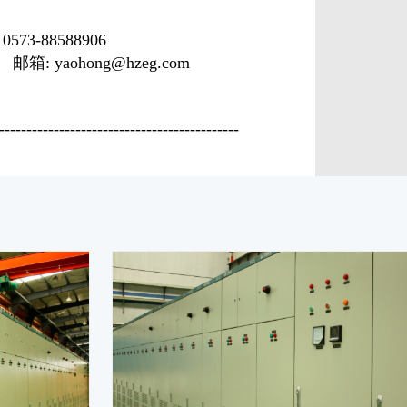
真：0573-88588906
:
yaohong@hzeg.com
-------------------------------------------