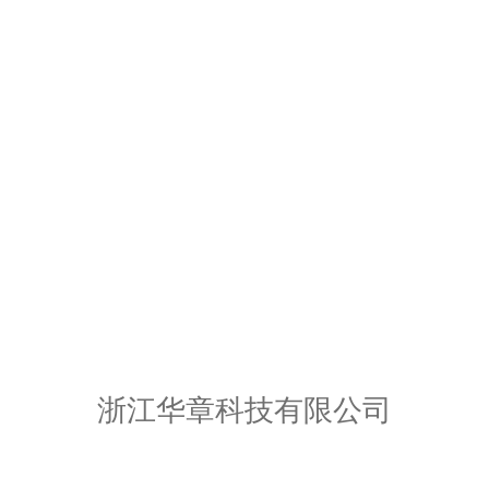
浙江华章科技有限公司