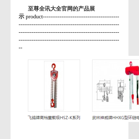
至尊全讯大全官网的产品展
示
product-----------------------------------------
------------------------------------------------------
------------------------------------------------------
------------------------------------------------------
--