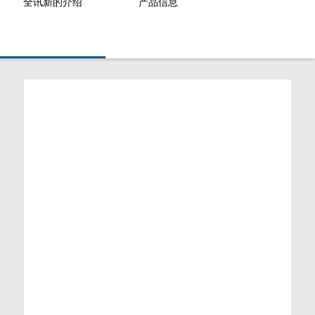
全讯新的介绍
产品信息