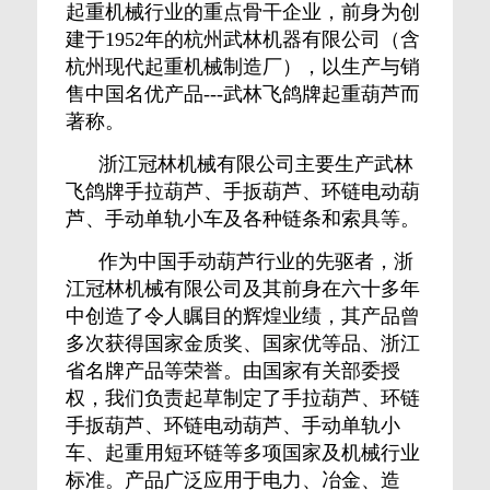
起重机械行业的重点骨干企业，前身为创
建于1952年的杭州武林机器有限公司（含
杭州现代起重机械制造厂），以生产与销
售中国名优产品---武林飞鸽牌起重葫芦而
著称。
浙江冠林机械有限公司主要生产武林
飞鸽牌手拉葫芦、手扳葫芦、环链电动葫
芦、手动单轨小车及各种链条和索具等。
作为中国手动葫芦行业的先驱者，浙
江冠林机械有限公司及其前身在六十多年
中创造了令人瞩目的辉煌业绩，其产品曾
多次获得国家金质奖、国家优等品、浙江
省名牌产品等荣誉。由国家有关部委授
权，我们负责起草制定了手拉葫芦、环链
手扳葫芦、环链电动葫芦、手动单轨小
车、起重用短环链等多项国家及机械行业
标准。产品广泛应用于电力、冶金、造