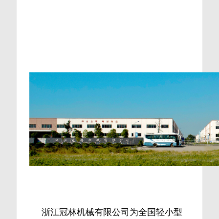
浙江冠林机械有限公司为全国轻小型