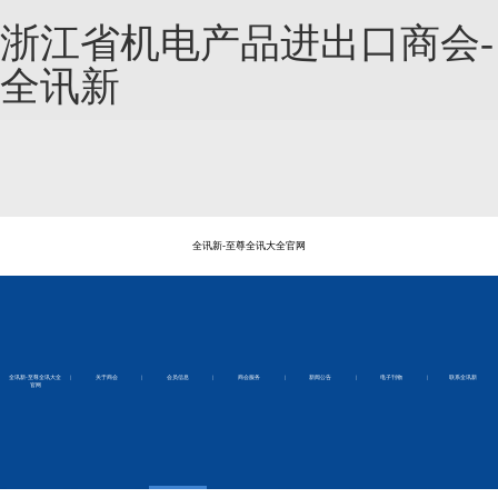
浙江省机电产品进出口商会-
全讯新
全讯新-至尊全讯大全官网
全讯新-至尊全讯大全
|
关于商会
|
会员信息
|
商会服务
|
新闻公告
|
电子刊物
|
联系全讯新
官网