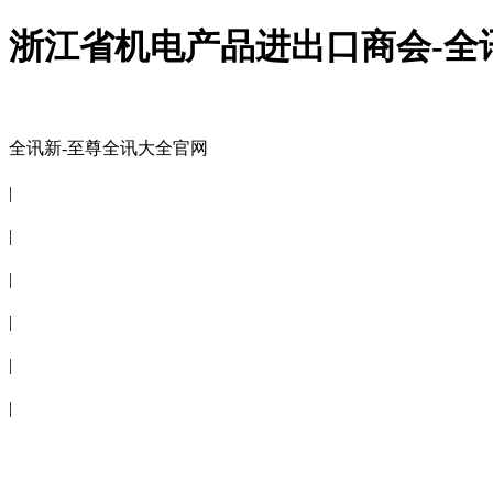
浙江省机电产品进出口商会-全
全讯新-至尊全讯大全官网
全讯新-至尊全讯大全官网
|
关于商会
|
会员信息
|
商会服务
|
新闻公告
|
电子刊物
|
联系全讯新