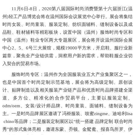
11月6日-8日，2020第八届国际时尚消费暨第十六届浙江(温
州)轻工产品博览会将在温州国际会议展览中心举行。展会将集结
时尚女装、时尚童装、服装定制、纺织面辅料、缝制设备以及成
品鞋、鞋材辅料等精彩板块，设置中国（温州）服饰时尚专区和
中国（温州）鞋业专区两大专题展区，展会将开设温州国际会展
中心2、5、6号三大展馆，规模19000平方米，开启鞋、服行业新
篇章，聚焦全产业链供需，洞察用户新的需求，帮助鞋服企业切
入契合的贸易市场。
服饰时尚专区：温州作为全国服装业五大产业集聚区之一，
也是中国首个时尚定制示范基地，展会将为高级定制、原创设
计、贴牌制造以及相关服装产业链产品和优质时尚品牌搭建全渠
道、多方位、精准化的合作贸易平台，主要以服装定制、
odm/oem、女装/设计师品牌、时尚童装、面辅料、缝制设备为
主。一是时尚品牌展区邀请了冯褂服装、吱蜜zingme、迪哈利lisa
chino等品牌；二是服装定制展区以“统一搭建 品牌定制 联合时尚
秀”的形式集体亮相，邀请东蒙、乔顿、金鸳鸯、报喜鸟所罗、伊