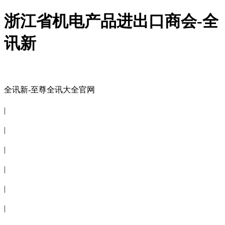
浙江省机电产品进出口商会-全
讯新
全讯新-至尊全讯大全官网
全讯新-至尊全讯大全官网
|
关于商会
|
会员信息
|
商会服务
|
新闻公告
|
电子刊物
|
联系全讯新