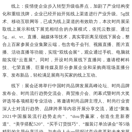
线上：疫情使企业步入转型升级临界点，加剧了产业结构变
化和重组洗牌，企业已经开始开拓线上渠道进行产业升级。5g技
术、移动互联网等，已成为线上渠道的有效助力，本次时尚展采
取线上展示和线下展览相结合的办展模式，依托云数据、通过
5g、ai、vr、直播、融媒体等技术，真实零距离呈现线下展会，整
合上百家参展企业集聚云端，包含电子会刊、视频直播、图片直
播、活动直播等功能，实现“双线会展”，观众通过手机、电脑就
能实现“云逛展”。同时，开设时尚展线下直播间，邀请橙树科
技、七荣直播、巨量传媒及部分参展企业和采购商现场直播分
享、发布新品，轻松满足展商与买家的线上互动。
线下：展会还将举行中国时尚品牌发展高峰论坛、时尚品牌
发布会、时尚流行趋势交流会、商贸推介会、闭幕式暨时尚大奖
评选等各项精彩专业活动，将邀请时尚品牌主理人、时尚行业资
深人士对流行趋势、品牌跨界等内容开展分享交流，通过“聚集
2021中国服装流行趋势走向”、“dou势赢家，创造生意新赛
道”、“美学搭配520”、“买手订货技巧”、“服装订单洽谈会”等5场
精彩的主题分享活动，与专业人士一同探讨产业变革和未来发展