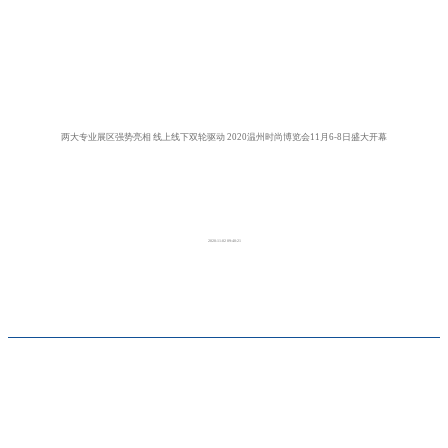
两大专业展区强势亮相 线上线下双轮驱动 2020温州时尚博览会11月6-8日盛大开幕
2020-11-02 09:40:21