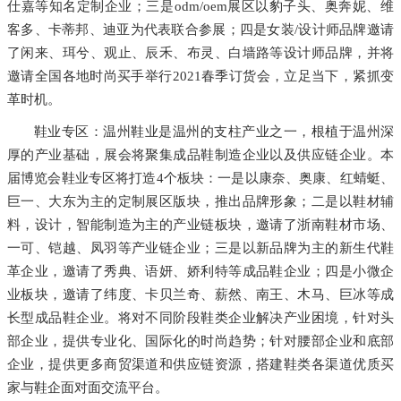
仕嘉等知名定制企业；三是odm/oem展区以豹子头、奥奔妮、维
客多、卡蒂邦、迪亚为代表联合参展；四是女装/设计师品牌邀请
了闲来、珥兮、观止、辰禾、布灵、白墙路等设计师品牌，并将
邀请全国各地时尚买手举行2021春季订货会，立足当下，紧抓变
革时机。
鞋业专区：温州鞋业是温州的支柱产业之一，根植于温州深
厚的产业基础，展会将聚集成品鞋制造企业以及供应链企业。本
届博览会鞋业专区将打造4个板块：一是以康奈、奥康、红蜻蜓、
巨一、大东为主的定制展区版块，推出品牌形象；二是以鞋材辅
料，设计，智能制造为主的产业链板块，邀请了浙南鞋材市场、
一可、铠越、凤羽等产业链企业；三是以新品牌为主的新生代鞋
革企业，邀请了秀典、语妍、娇利特等成品鞋企业；四是小微企
业板块，邀请了纬度、卡贝兰奇、薪然、南王、木马、巨冰等成
长型成品鞋企业。将对不同阶段鞋类企业解决产业困境，针对头
部企业，提供专业化、国际化的时尚趋势；针对腰部企业和底部
企业，提供更多商贸渠道和供应链资源，搭建鞋类各渠道优质买
家与鞋企面对面交流平台。