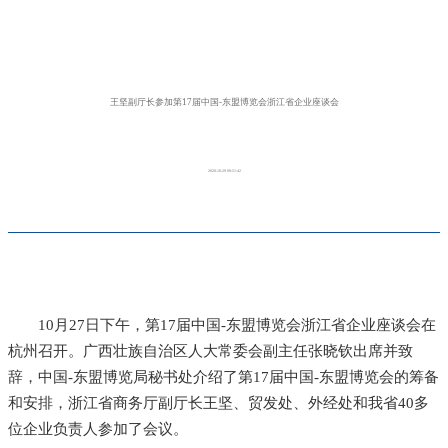
王坚副厅长参加第17届中国-东盟博览会浙江省企业座谈会
2020-10-29 09:51:42
10月27日下午，第17届中国-东盟博览会浙江省企业座谈会在
杭州召开。广西壮族自治区人大常委会副主任张晓钦出席并致
辞，中国-东盟博览局秘书处介绍了第17届中国-东盟博览会的筹备
和安排，浙江省商务厅副厅长王坚、贸发处、外经处和我省40多
位企业负责人参加了会议。