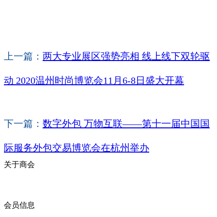
上一篇：
两大专业展区强势亮相 线上线下双轮驱
动 2020温州时尚博览会11月6-8日盛大开幕
下一篇：
数字外包 万物互联——第十一届中国国
际服务外包交易博览会在杭州举办
关于商会
商会简介
商会章程
入会须知
会员信息
会员企业