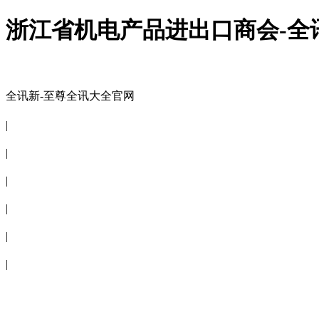
浙江省机电产品进出口商会-全
全讯新-至尊全讯大全官网
全讯新-至尊全讯大全官网
|
关于商会
|
会员信息
|
商会服务
|
新闻公告
|
电子刊物
|
联系全讯新