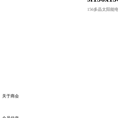
156多晶太阳能电池
关于商会
商会简介
商会章程
入会须知