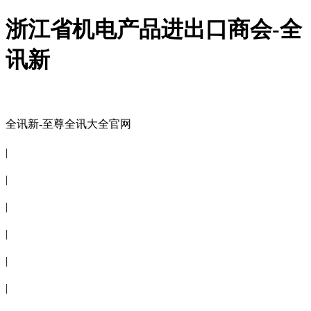
浙江省机电产品进出口商会-全
讯新
全讯新-至尊全讯大全官网
全讯新-至尊全讯大全官网
|
关于商会
|
会员信息
|
商会服务
|
新闻公告
|
电子刊物
|
联系全讯新