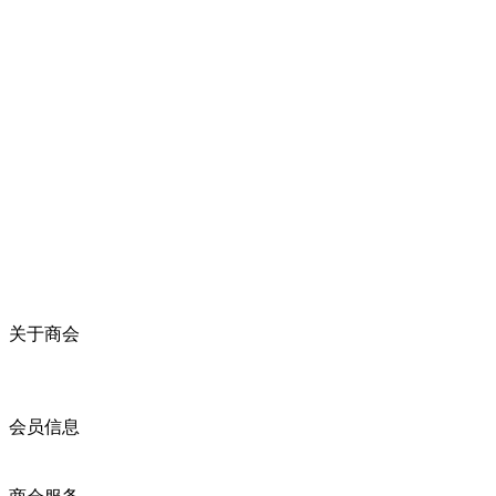
关于商会
商会简介
商会章程
入会须知
会员信息
会员企业
产品分类